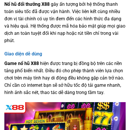
Nổ hũ đổi thưởng X88
gây ấn tượng bởi hệ thống thanh
toán siêu tốc đã được vận hành. Việc liên kết cùng nhiều
đơn vị tài chính có uy tín đem đến các hình thức đa dạng
và hiệu quả. Hệ thống được mã hóa bảo mật giúp mọi giao
dịch an toàn tuyệt đối khi nạp hoặc rút tiền chỉ trong vài
phút.
Giao diện dễ dùng
Game nổ hũ X88
hiện được trang bị đồng bộ trên các nền
tảng phổ biến nhất. Điều đó cho phép thành viên lựa chọn
chơi trên máy tính hay di động đều không gặp cản trở nào.
Chỉ cần có internet bạn sẽ sở hữu tốc độ tải game nhanh,
hình ảnh sắc nét, thao tác dễ dàng trong tầm tay.