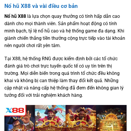
Nổ hũ X88 và vài điều cơ bản
Nổ hũ X88
là lựa chọn quay thưởng có tính hấp dẫn cao
dành cho mọi thành viên. Sản phẩm hoạt động có tính
minh bạch, tỷ lệ nổ hũ cao và hệ thống game đa dạng. Khi
giành chiến thắng tiền thưởng cộng trực tiếp vào tài khoản
nên người chơi rất yên tâm.
Tại X88, hệ thống RNG được kiểm định bởi các tổ chức
đánh giá trò chơi trực tuyến quốc tế có uy tín trên thị
trường. Mọi diễn biến trong quá trình tổ chức đều không
khai và không bị can thiệp làm thay đổi kết quả. Những
cập nhật và nâng cấp hệ thống đã đem đến không gian lý
tưởng đối với trải nghiệm khách hàng.