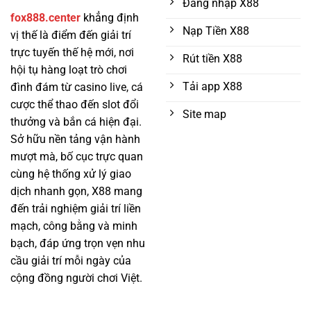
Đăng nhập X88
fox888.center
khẳng định
Nạp Tiền X88
vị thế là điểm đến giải trí
trực tuyến thế hệ mới, nơi
Rút tiền X88
hội tụ hàng loạt trò chơi
Tải app X88
đình đám từ casino live, cá
cược thể thao đến slot đổi
Site map
thưởng và bắn cá hiện đại.
Sở hữu nền tảng vận hành
mượt mà, bố cục trực quan
cùng hệ thống xử lý giao
dịch nhanh gọn, X88 mang
đến trải nghiệm giải trí liền
mạch, công bằng và minh
bạch, đáp ứng trọn vẹn nhu
cầu giải trí mỗi ngày của
cộng đồng người chơi Việt.