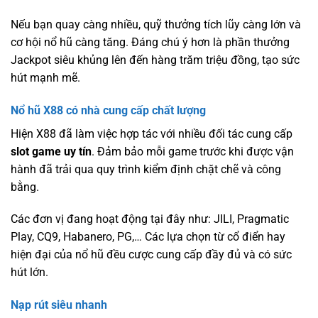
Nếu bạn quay càng nhiều, quỹ thưởng tích lũy càng lớn và
cơ hội nổ hũ càng tăng. Đáng chú ý hơn là phần thưởng
Jackpot siêu khủng lên đến hàng trăm triệu đồng, tạo sức
hút mạnh mẽ.
Nổ hũ X88 có nhà cung cấp chất lượng
Hiện
X88 đã làm việc hợp tác với nhiều đối tác cung cấp
slot game uy tín
. Đảm bảo mỗi game trước khi được vận
hành đã trải qua quy trình kiểm định chặt chẽ và công
bằng.
Các đơn vị đang hoạt động tại đây như: JILI, Pragmatic
Play, CQ9, Habanero, PG,… Các lựa chọn từ cổ điển hay
hiện đại của nổ hũ đều cược cung cấp đầy đủ và có sức
hút lớn.
Nạp rút siêu nhanh