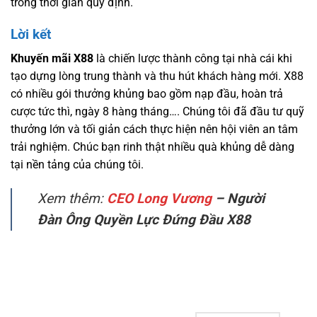
trong thời gian quy định.
Lời kết
Khuyến mãi X88
là chiến lược thành công tại nhà cái khi
tạo dựng lòng trung thành và thu hút khách hàng mới. X88
có nhiều gói thưởng khủng bao gồm nạp đầu, hoàn trả
cược tức thì, ngày 8 hàng tháng…. Chúng tôi đã đầu tư quỹ
thưởng lớn và tối giản cách thực hiện nên hội viên an tâm
trải nghiệm. Chúc bạn rinh thật nhiều quà khủng dễ dàng
tại nền tảng của chúng tôi.
Xem thêm:
CEO Long Vương
– Người
Đàn Ông Quyền Lực Đứng Đầu X88