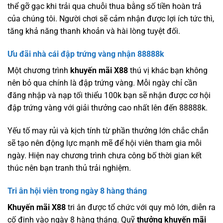
thể gỡ gạc khi trải qua chuỗi thua bằng số tiền hoàn trả
của chúng tôi. Người chơi sẽ cảm nhận được lợi ích tức thì,
tăng khả năng thanh khoản và hài lòng tuyệt đối.
Ưu đãi nhà cái đập trứng vàng nhận 88888k
Một chương trình
khuyến mãi X88
thú vị khác bạn không
nên bỏ qua chính là đập trứng vàng. Mỗi ngày chỉ cần
đăng nhập và nạp tối thiểu 100k bạn sẽ nhận được cơ hội
đập trứng vàng với giải thưởng cao nhất lên đến 88888k.
Yếu tố may rủi và kịch tính từ phần thưởng lớn chắc chắn
sẽ tạo nên động lực mạnh mẽ để hội viên tham gia mỗi
ngày. Hiện nay chương trình chưa công bố thời gian kết
thúc nên bạn tranh thủ trải nghiệm.
Tri ân hội viên trong ngày 8 hàng tháng
Khuyến mãi X88
tri ân được tổ chức với quy mô lớn, diễn ra
cố định vào ngày 8 hàng tháng. Quỹ
thưởng khuyến mãi