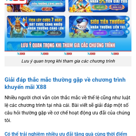
Lưu ý quan trọng khi tham gia các chương trình
Giải đáp thắc mắc thường gặp về chương trình
khuyến mãi X88
Nhiều người chơi vẫn còn thắc mắc về thể lệ cũng như luật
lệ các chương trình tại nhà cái. Bài viết sẽ giải đáp một số
câu hỏi thường gặp về cơ chế hoạt động ưu đãi của chúng
tôi.
Có thể trải nghiệm nhiều ưu đãi tặng quà cùng thời điểm