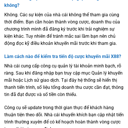
không?
Không. Các sự kiện của nhà cái không thể tham gia cùng
thời điểm. Bạn cần hoàn thành vòng cược, doanh thu của
chương trình mình đã đăng ký trước khi trải nghiệm sự
kiện khác. Tuy nhiên để tránh mắc sai lầm bạn nên chủ
động đọc kỹ điều khoản khuyến mãi trước khi tham gia.
Làm cách nào để kiểm tra tiến độ cược khuyến mãi X88?
Nhà cái cung cấp công cụ quản lý tài khoản minh bạch, rõ
ràng. Sau khi đăng nhập bạn truy cập mục Quản lý khuyến
mãi hoặc Lịch sử giao dịch. Tại đây hệ thống sẽ hiển thị
thanh tiến trình, số liệu tổng doanh thu cược cần đạt, thông
tin đã đạt được và số tiền còn thiếu.
Công cụ sẽ update trong thời gian thực để khách hàng
thuận tiện theo dõi. Nhà cái khuyến khích bạn cập nhật tiến
trình thường xuyên để có kế hoạch hoàn thành vòng cược