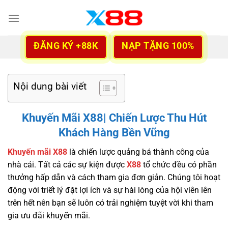
Bỏ
qua
nội
dung
ĐĂNG KÝ +88K
NẠP TẶNG 100%
Nội dung bài viết
Khuyến Mãi X88| Chiến Lược Thu Hút
Khách Hàng Bền Vững
Khuyến mãi X88
là chiến lược quảng bá thành công của
nhà cái. Tất cả các sự kiện được
X88
tổ chức đều có phần
thưởng hấp dẫn và cách tham gia đơn giản. Chúng tôi hoạt
động với triết lý đặt lợi ích và sự hài lòng của hội viên lên
trên hết nên bạn sẽ luôn có trải nghiệm tuyệt vời khi tham
gia ưu đãi khuyến mãi.